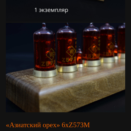
«Азиатский орех» 6хZ573M