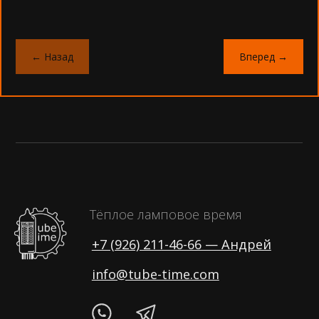
Настольные часы
Наручные часы
Все
Все
← Назад
Вперед →
ИН-14
ИН-16
ИН-12
Z5900M
ИН-8-2
ИВ-16
ИН-18
Матрицы
Z573M и Z5730M
© 2026 ИП Маштаков Андрей Владимирович
ИНН 505500456563
ОГРНИП 322508100470240
Данный интернет-сайт, а также вся информация
о товарах и ценах, предоставленная на нём, носит
исключительно информационный характер и ни при каких
условиях не является публичной офертой.
Политика обработки персональных данных