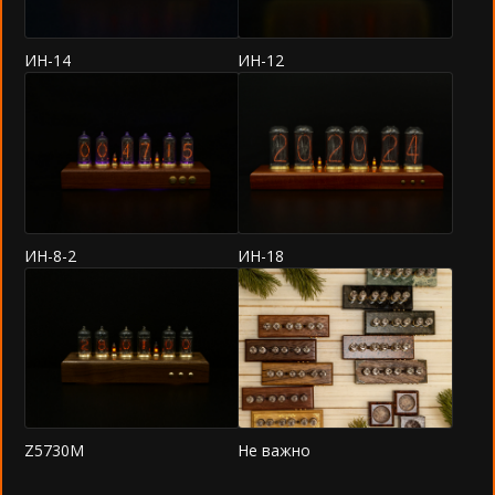
Тёплое ламповое время
+7 (926) 211-46-66 — Андрей
ИН-14
ИН-12
info@tube-time.com
Главная
ИН-8-2
ИН-18
Каталог
Портфолио
О лампах
Корпоративы
Контакты
На заказ
Z5730M
Не важно