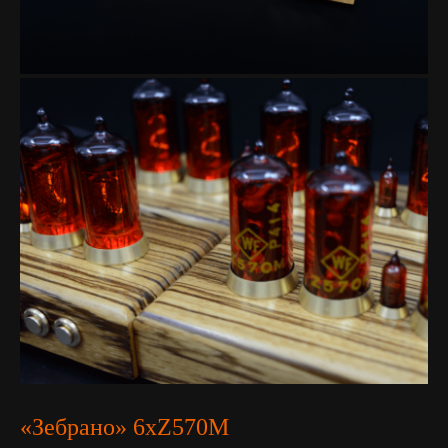
«Зебрано» 6хZ570M